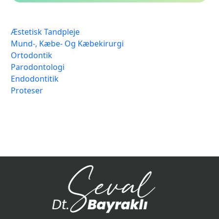
Æstetisk Tandpleje
Mund-, Kæbe- Og Kæbekirurgi
Ortodontik
Parodontologi
Endodontitik
Proteser