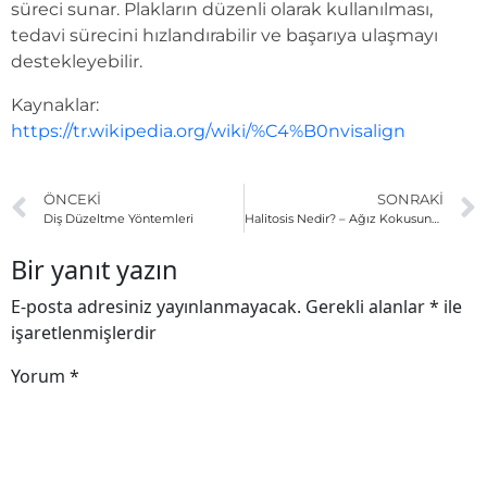
süreci sunar. Plakların düzenli olarak kullanılması,
tedavi sürecini hızlandırabilir ve başarıya ulaşmayı
destekleyebilir.
Kaynaklar:
https://tr.wikipedia.org/wiki/%C4%B0nvisalign
ÖNCEKI
SONRAKI
Diş Düzeltme Yöntemleri
Halitosis Nedir? – Ağız Kokusundan Kurtulmanın Yolları
Bir yanıt yazın
E-posta adresiniz yayınlanmayacak.
Gerekli alanlar
*
ile
işaretlenmişlerdir
Yorum
*