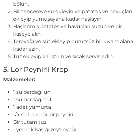
bölün.
Bir tencereye su ekleyin ve patates ve havuçları
ekleyip yumuşayana kadar haşlayın.
Haşlanmış patates ve havuçları süzün ve bir
kaseye alın.
Tereyağı ve süt ekleyip pürüzsüz bir kıvam alana
kadar ezin.
Tuz ekleyip karıştırın ve sıcak servis edin.
5. Lor Peynirli Krep
Malzemeler:
1 su bardağı un
1 su bardağı süt
1 adet yumurta
1/4 su bardağı lor peyniri
Bir tutam tuz
1 yemek kaşığı zeytinyağı