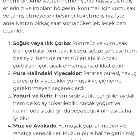
önemlidir. Ameliyattan hemen sonra hassas olan diş
etlerinizi ve implant bölgesini korumak için yumuşak
ve tahriş etmeyecek besinler tüketmelisiniz. İşte
ameliyattan birkaç saat sonra tüketilebilecek bazı
besinler:
Soğuk veya Ilık Çorba
: Pürüzsüz ve yumuşak
olan çorbalar (örn. tavuk suyu, sebze çorbası) hem
besleyici hem de rahat tüketilebilir. Ancak
çorbaların çok sıcak olmamasına dikkat edin.
Püre Halindeki Yiyecekler
: Patates püresi, havuç
püresi gibi yiyecekler yumuşak ve çiğneme
gerektirmeyen seçeneklerdir.
Yoğurt ve Kefir
: Hem probiyotik içeriği ile faydalı
hem de kolay tüketilebilir. Ancak yoğurt ve
kefirin oda sıcaklığında veya soğuk olması daha
iyi olur.
Muz ve Avokado
: Yumuşak yapıları nedeniyle
rahatça yenebilirler. Muzun püre haline getirilmiş