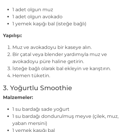
1 adet olgun muz
1 adet olgun avokado
1 yemek kaşığı bal (isteğe bağlı)
Yapılışı:
Muz ve avokadoyu bir kaseye alın.
Bir çatal veya blender yardımıyla muz ve
avokadoyu püre haline getirin.
İsteğe bağlı olarak bal ekleyin ve karıştırın.
Hemen tüketin.
3. Yoğurtlu Smoothie
Malzemeler:
1 su bardağı sade yoğurt
1 su bardağı dondurulmuş meyve (çilek, muz,
yaban mersini)
1 yemek kaşığı bal