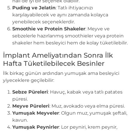
hali de iyi bir seçenek olabilir.
Puding ve Jelatin
: Tatlı ihtiyacınızı
karşılayabilecek ve aynı zamanda kolayca
yenebilecek seçeneklerdir.
Smoothie ve Protein Shakeler
: Meyve ve
sebzelerle hazırlanmış smoothieler veya protein
shakeler hem besleyici hem de kolay tüketilebilir.
İmplant Ameliyatından Sonra İlk
Hafta Tüketilebilecek Besinler
İlk birkaç günün ardından yumuşak ama besleyici
yiyeceklere geçilebilir:
Sebze Püreleri
: Havuç, kabak veya tatlı patates
püresi.
Meyve Püreleri
: Muz, avokado veya elma püresi.
Yumuşak Meyveler
: Olgun muz, yumuşak şeftali,
kavun.
Yumuşak Peynirler
: Lor peyniri, krem peynir,