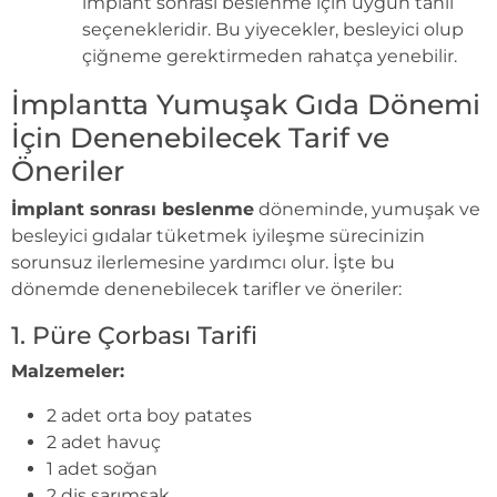
implant sonrası beslenme için uygun tahıl
seçenekleridir. Bu yiyecekler, besleyici olup
çiğneme gerektirmeden rahatça yenebilir.
İmplantta Yumuşak Gıda Dönemi
İçin Denenebilecek Tarif ve
Öneriler
İmplant sonrası beslenme
döneminde, yumuşak ve
besleyici gıdalar tüketmek iyileşme sürecinizin
sorunsuz ilerlemesine yardımcı olur. İşte bu
dönemde denenebilecek tarifler ve öneriler:
1. Püre Çorbası Tarifi
Malzemeler:
2 adet orta boy patates
2 adet havuç
1 adet soğan
2 diş sarımsak