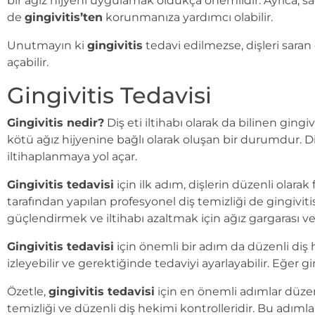
bir ağız hijyeni uygulamak oldukça önemlidir. Ayrıca, sa
de
gingivitis’ten
korunmanıza yardımcı olabilir.
Unutmayın ki
gingivitis
tedavi edilmezse, dişleri saran d
açabilir.
Gingivitis Tedavisi
Gingivitis nedir?
Diş eti iltihabı olarak da bilinen ging
kötü ağız hijyenine bağlı olarak oluşan bir durumdur. Diş 
iltihaplanmaya yol açar.
Gingivitis tedavisi
için ilk adım, dişlerin düzenli olarak
tarafından yapılan profesyonel diş temizliği de gingiviti
güçlendirmek ve iltihabı azaltmak için ağız gargarası ve 
Gingivitis tedavisi
için önemli bir adım da düzenli diş he
izleyebilir ve gerektiğinde tedaviyi ayarlayabilir. Eğer gin
Özetle,
gingivitis tedavisi
için en önemli adımlar düzenl
temizliği ve düzenli diş hekimi kontrolleridir. Bu adımlarla 