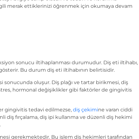
ilgili merak ettiklerinizi öğrenmek için okumaya devam
nfeksiyon sonucu iltihaplanması durumudur. Diş eti iltihabı,
sterir. Bu durum diş eti iltihabının belirtisidir.
i sonucunda oluşur. Diş plağı ve tartar birikmesi, diş
tres, hormonal değişiklikler gibi faktörler de gingivitis
ğer gingivitis tedavi edilmezse,
diş çekimi
ne varan ciddi
enli diş fırçalama, diş ipi kullanma ve düzenli diş hekimi
.
nmesi gerekmektedir. Bu işlem diş hekimleri tarafından