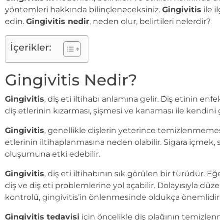
yöntemleri hakkında bilinçleneceksiniz.
Gingivitis
ile 
edin.
Gingivitis nedir
, neden olur, belirtileri nelerdir?
İçerikler:
Gingivitis Nedir?
Gingivitis
, diş eti iltihabı anlamına gelir. Diş etinin e
diş etlerinin kızarması, şişmesi ve kanaması ile kendini gö
Gingivitis
, genellikle dişlerin yeterince temizlenmemes
etlerinin iltihaplanmasına neden olabilir. Sigara içmek, s
oluşumuna etki edebilir.
Gingivitis
, diş eti iltihabının sık görülen bir türüdür. E
diş ve diş eti problemlerine yol açabilir. Dolayısıyla düz
kontrolü, gingivitis’in önlenmesinde oldukça önemlidir
Gingivitis tedavisi
için öncelikle diş plağının temizle