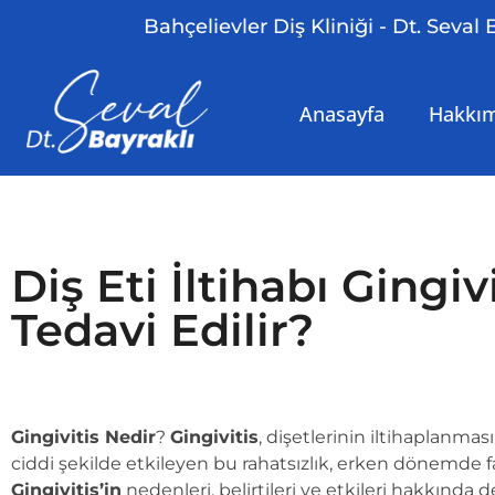
Bahçelievler Diş Kliniği - Dt. Seval 
Anasayfa
Hakkı
Diş Eti İltihabı Gingiv
Tedavi Edilir?
Gingivitis Nedir
?
Gingivitis
, dişetlerinin iltihaplanması 
ciddi şekilde etkileyen bu rahatsızlık, erken dönemde fa
Gingivitis’in
nedenleri, belirtileri ve etkileri hakkında 