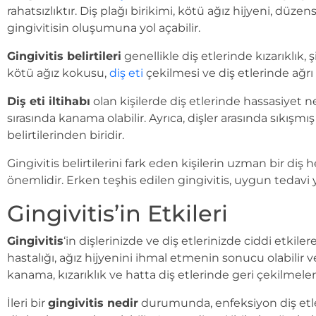
rahatsızlıktır. Diş plağı birikimi, kötü ağız hijyeni, düze
gingivitisin oluşumuna yol açabilir.
Gingivitis belirtileri
genellikle diş etlerinde kızarıklık,
kötü ağız kokusu,
diş eti
çekilmesi ve diş etlerinde ağrı da
Diş eti iltihabı
olan kişilerde diş etlerinde hassasiyet n
sırasında kanama olabilir. Ayrıca, dişler arasında sıkışmış
belirtilerinden biridir.
Gingivitis belirtilerini fark eden kişilerin uzman bir di
önemlidir. Erken teşhis edilen gingivitis, uygun tedavi y
Gingivitis’in Etkileri
Gingivitis
‘in dişlerinizde ve diş etlerinizde ciddi etkil
hastalığı, ağız hijyenini ihmal etmenin sonucu olabilir v
kanama, kızarıklık ve hatta diş etlerinde geri çekilmeler
İleri bir
gingivitis nedir
durumunda, enfeksiyon diş etler