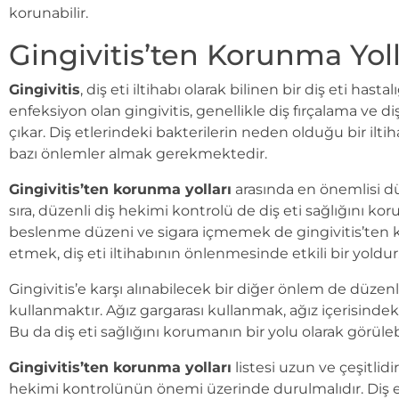
korunabilir.
Gingivitis’ten Korunma Yoll
Gingivitis
, diş eti iltihabı olarak bilinen bir diş eti has
enfeksiyon olan gingivitis, genellikle diş fırçalama ve 
çıkar. Diş etlerindeki bakterilerin neden olduğu bir ilt
bazı önlemler almak gerekmektedir.
Gingivitis’ten korunma yolları
arasında en önemlisi dü
sıra, düzenli diş hekimi kontrolü de diş eti sağlığını ko
beslenme düzeni ve sigara içmemek de gingivitis’ten ko
etmek, diş eti iltihabının önlenmesinde etkili bir yoldur
Gingivitis’e karşı alınabilecek bir diğer önlem de düzenl
kullanmaktır. Ağız gargarası kullanmak, ağız içerisindeki
Bu da diş eti sağlığını korumanın bir yolu olarak görülebi
Gingivitis’ten korunma yolları
listesi uzun ve çeşitlid
hekimi kontrolünün önemi üzerinde durulmalıdır. Diş et