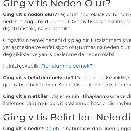
Gingivitis Neden Olur?
Gingivitis neden olur?
Diş eti iltihabı olarak da biline
neden olduğu bir durumdur. Gingivitis, diş plakları yet
diş eti hastalığına yol açabilir.
Gingivitisin temel nedeni diş plağıdır. Fırçalanmamış ve d
yerleşmesine ve enfeksiyon oluşturmasına neden olur. Di
değişiklikler ve yanlış beslenme de neden olabilir.
İlginizi çekebilir:
Frenulum ne demek
?
Gingivitis belirtileri nelerdir?
Diş etlerinde kızarıklık,
gingivitisin belirtileridir. Ayrıca diş eti iltihabı, diş etl
Gingivitisin etkileri
, diş etlerinin iltihaplanmasına ve diş
ilerlemesi durumunda diş köklerinde hasara, diş kaybın
Gingivitis Belirtileri Nelerd
Gingivitis nedir?
Diş eti
iltihabı olarak da bilinen gingiv