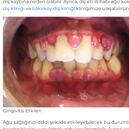
diş kaybına neden olabilir. Ayrıca, diş eti iltihabı ağız k
diş kliniği
ve
bakırköy diş kliniği
kliniğimize ulaşabilirsin
Gingivitis Etkileri
Ağız sağlığınızı ciddi şekilde etkileyebilecek bu duruml