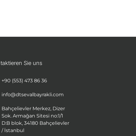
taktieren Sie uns
+90 (553) 473 86 36
info@dtsevalbayrakli.com
Bahçelievler Merkez, Dizer
Sok. Armağan Sitesi no:1/1
D:B blok, 34180 Bahçelievler
/ İstanbul