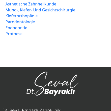
Ästhetische Zahnheilkunde
Mund-, Kiefer- Und Gesichtschirurgie
Kieferorthopädie
Parodontologie
Endodontie
Prothese
Dt. Seval Bayraklı Zahnklinik